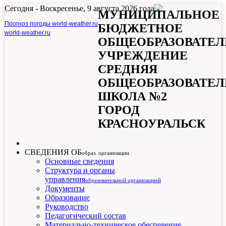
Сегодня -
Воскресенье, 9 августа 2026 года
МУНИЦИПАЛЬНОЕ
Прогноз погоды world-weather.ru
БЮДЖЕТНОЕ
world-weather.ru
ОБЩЕОБРАЗОВАТЕЛ
УЧРЕЖДЕНИЕ
СРЕДНЯЯ
ОБЩЕОБРАЗОВАТЕЛ
ШКОЛА №2
ГОРОД
КРАСНОУРАЛЬСК
СВЕДЕНИЯ ОБ
образ. организации
Основные сведения
Структура и органы
управления
образовательной организацией
Документы
Образование
Руководство
Педагогический состав
Материально-техническое обеспечение