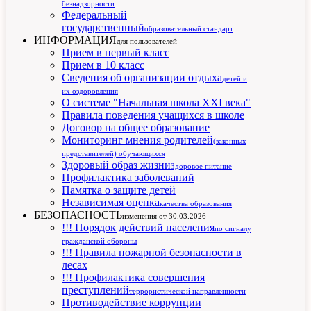
безнадзорности
Федеральный
государственный
образовательный стандарт
ИНФОРМАЦИЯ
для пользователей
Прием в первый класс
Прием в 10 класс
Сведения об организации отдыха
детей и
их оздоровления
О системе "Начальная школа XXI века"
Правила поведения учащихся в школе
Договор на общее образование
Мониторинг мнения родителей
(законных
представителей) обучающихся
Здоровый образ жизни
Здоровое питание
Профилактика заболеваний
Памятка о защите детей
Независимая оценка
качества образования
БЕЗОПАСНОСТЬ
изменения от 30.03.2026
!!! Порядок действий населения
по сигналу
гражданской обороны
!!! Правила пожарной безопасности в
лесах
!!! Профилактика совершения
преступлений
террористической направленности
Противодействие коррупции