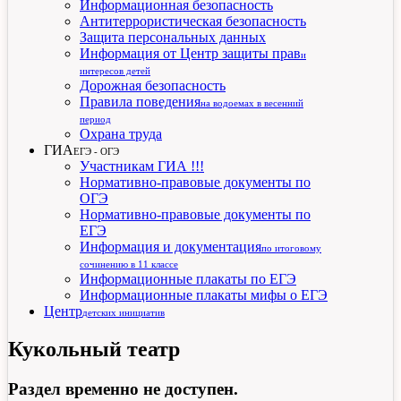
Информационная безопасность
Антитеррористическая безопасность
Защита персональных данных
Информация от Центр защиты прав
и
интересов детей
Дорожная безопасность
Правила поведения
на водоемах в весенний
период
Охрана труда
ГИА
ЕГЭ - ОГЭ
Участникам ГИА !!!
Нормативно-правовые документы по
ОГЭ
Нормативно-правовые документы по
ЕГЭ
Информация и документация
по итоговому
сочинению в 11 классе
Информационные плакаты по ЕГЭ
Информационные плакаты мифы о ЕГЭ
Центр
детских инициатив
Кукольный театр
Раздел временно не доступен.