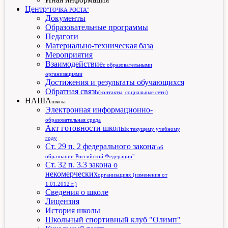
Центр
"ТОЧКА РОСТА"
Документы
Образовательные программы
Педагоги
Материально-техническая база
Мероприятия
Взаимодействие
с образовательными
организациями
Достижения и результаты обучающихся
Обратная связь
(контакты, социальные сети)
НАША
школа
Электронная информационно-
образовательная среда
Акт готовности школы
к текущему учебному
году
Ст. 29 п. 2 федерального закона
"об
образоании Российской Федерации"
Ст. 32 п. 3.3 закона о
некомерческих
организациях (изменения от
1.01.2012 г.)
Сведения о школе
Лицензия
История школы
Школьный спортивный клуб "Олимп"