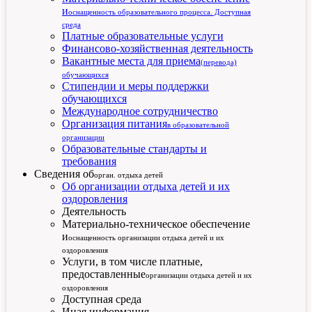
и
оснащенность образовательного процесса. Доступная
среда
Платные образовательные услуги
Финансово-хозяйственная деятельность
Вакантные места для приема
(перевода)
обучающихся
Стипендии и меры поддержки
обучающихся
Международное сотрудничество
Организация питания
в образовательной
организации
Образовательные стандарты и
требования
Сведения об
орган. отдыха детей
Об организации отдыха детей и их
оздоровления
Деятельность
Материально-техническое обеспечение
и
оснащенность организации отдыха детей и их
оздоровления
Услуги, в том числе платные,
предоставленные
организации отдыха детей и их
оздоровления
Доступная среда
Иная информация