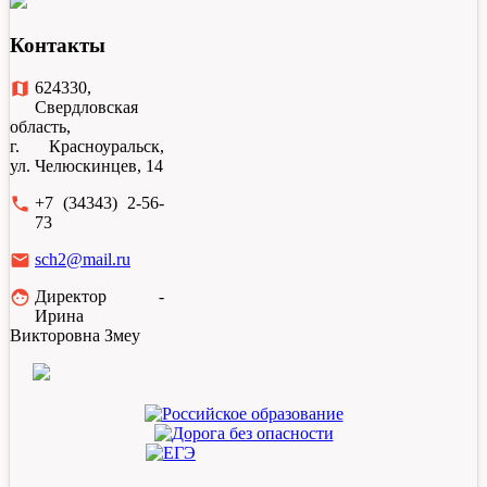
Контакты
map
624330,
Свердловская
область,
г. Красноуральск,
ул. Челюскинцев, 14
local_phone
+7 (34343) 2-56-
73
email
sch2@mail.ru
face
Директор -
Ирина
Викторовна Змеу