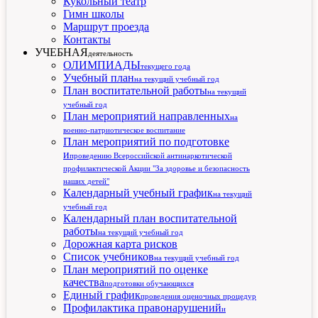
Кукольный театр
Гимн школы
Маршрут проезда
Контакты
УЧЕБНАЯ
деятельность
ОЛИМПИАДЫ
текущего года
Учебный план
на текущий учебный год
План воспитательной работы
на текущий
учебный год
План мероприятий направленных
на
военно-патриотическое воспитание
План мероприятий по подготовке
и
проведению Всероссийской антинаркотической
профилактической Акции "За здоровье и безопасность
наших детей"
Календарный учебный график
на текущий
учебный год
Календарный план воспитательной
работы
на текущий учебный год
Дорожная карта рисков
Список учебников
на текущий учебный год
План мероприятий по оценке
качества
подготовки обучающихся
Единый график
проведения оценочных процедур
Профилактика правонарушений
и