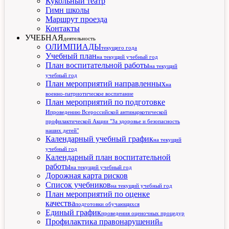
Кукольный театр
Гимн школы
Маршрут проезда
Контакты
УЧЕБНАЯ
деятельность
ОЛИМПИАДЫ
текущего года
Учебный план
на текущий учебный год
План воспитательной работы
на текущий
учебный год
План мероприятий направленных
на
военно-патриотическое воспитание
План мероприятий по подготовке
и
проведению Всероссийской антинаркотической
профилактической Акции "За здоровье и безопасность
наших детей"
Календарный учебный график
на текущий
учебный год
Календарный план воспитательной
работы
на текущий учебный год
Дорожная карта рисков
Список учебников
на текущий учебный год
План мероприятий по оценке
качества
подготовки обучающихся
Единый график
проведения оценочных процедур
Профилактика правонарушений
и