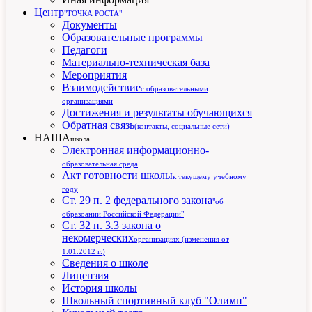
Центр
"ТОЧКА РОСТА"
Документы
Образовательные программы
Педагоги
Материально-техническая база
Мероприятия
Взаимодействие
с образовательными
организациями
Достижения и результаты обучающихся
Обратная связь
(контакты, социальные сети)
НАША
школа
Электронная информационно-
образовательная среда
Акт готовности школы
к текущему учебному
году
Ст. 29 п. 2 федерального закона
"об
образоании Российской Федерации"
Ст. 32 п. 3.3 закона о
некомерческих
организациях (изменения от
1.01.2012 г.)
Сведения о школе
Лицензия
История школы
Школьный спортивный клуб "Олимп"