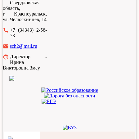
Свердловская
область,
г. Красноуральск,
ул. Челюскинцев, 14
local_phone
+7 (34343) 2-56-
73
email
sch2@mail.ru
face
Директор -
Ирина
Викторовна Змеу