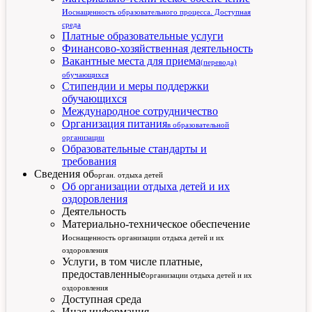
и
оснащенность образовательного процесса. Доступная
среда
Платные образовательные услуги
Финансово-хозяйственная деятельность
Вакантные места для приема
(перевода)
обучающихся
Стипендии и меры поддержки
обучающихся
Международное сотрудничество
Организация питания
в образовательной
организации
Образовательные стандарты и
требования
Сведения об
орган. отдыха детей
Об организации отдыха детей и их
оздоровления
Деятельность
Материально-техническое обеспечение
и
оснащенность организации отдыха детей и их
оздоровления
Услуги, в том числе платные,
предоставленные
организации отдыха детей и их
оздоровления
Доступная среда
Иная информация