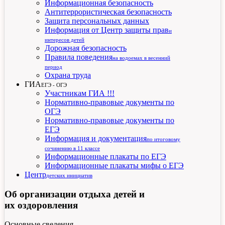
Информационная безопасность
Антитеррористическая безопасность
Защита персональных данных
Информация от Центр защиты прав
и
интересов детей
Дорожная безопасность
Правила поведения
на водоемах в весенний
период
Охрана труда
ГИА
ЕГЭ - ОГЭ
Участникам ГИА !!!
Нормативно-правовые документы по
ОГЭ
Нормативно-правовые документы по
ЕГЭ
Информация и документация
по итоговому
сочинению в 11 классе
Информационные плакаты по ЕГЭ
Информационные плакаты мифы о ЕГЭ
Центр
детских инициатив
Об организации отдыха детей и
их оздоровления
Основные сведения