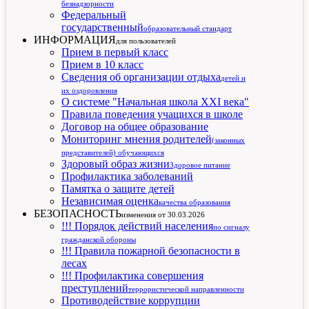
безнадзорности
Федеральный
государственный
образовательный стандарт
ИНФОРМАЦИЯ
для пользователей
Прием в первый класс
Прием в 10 класс
Сведения об организации отдыха
детей и
их оздоровления
О системе "Начальная школа XXI века"
Правила поведения учащихся в школе
Договор на общее образование
Мониторинг мнения родителей
(законных
представителей) обучающихся
Здоровый образ жизни
Здоровое питание
Профилактика заболеваний
Памятка о защите детей
Независимая оценка
качества образования
БЕЗОПАСНОСТЬ
изменения от 30.03.2026
!!! Порядок действий населения
по сигналу
гражданской обороны
!!! Правила пожарной безопасности в
лесах
!!! Профилактика совершения
преступлений
террористической направленности
Противодействие коррупции