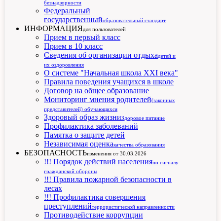
безнадзорности
Федеральный
государственный
образовательный стандарт
ИНФОРМАЦИЯ
для пользователей
Прием в первый класс
Прием в 10 класс
Сведения об организации отдыха
детей и
их оздоровления
О системе "Начальная школа XXI века"
Правила поведения учащихся в школе
Договор на общее образование
Мониторинг мнения родителей
(законных
представителей) обучающихся
Здоровый образ жизни
Здоровое питание
Профилактика заболеваний
Памятка о защите детей
Независимая оценка
качества образования
БЕЗОПАСНОСТЬ
изменения от 30.03.2026
!!! Порядок действий населения
по сигналу
гражданской обороны
!!! Правила пожарной безопасности в
лесах
!!! Профилактика совершения
преступлений
террористической направленности
Противодействие коррупции