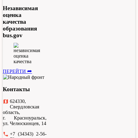
Независимая
оценка
качества
образования
bus.gov
➦
ПЕРЕЙТИ
Контакты
map
624330,
Свердловская
область,
г. Красноуральск,
ул. Челюскинцев, 14
local_phone
+7 (34343) 2-56-