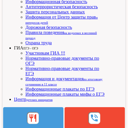
Информационная безопасность
Антитеррористическая безопасность
Защита персональных данных
Информация от Центр защиты прав
и
интересов детей
Дорожная безопасность
Правила поведения
на водоемах в весенний
период
Охрана труда
ГИА
ЕГЭ - ОГЭ
Участникам ГИА !!!
Нормативно-правовые документы по
ОГЭ
Нормативно-правовые документы по
ЕГЭ
Информация и документация
по итоговому
сочинению в 11 классе
Информационные плакаты по ЕГЭ
Информационные плакаты мифы о ЕГЭ
Центр
детских инициатив
restaurant
phone_in_talk