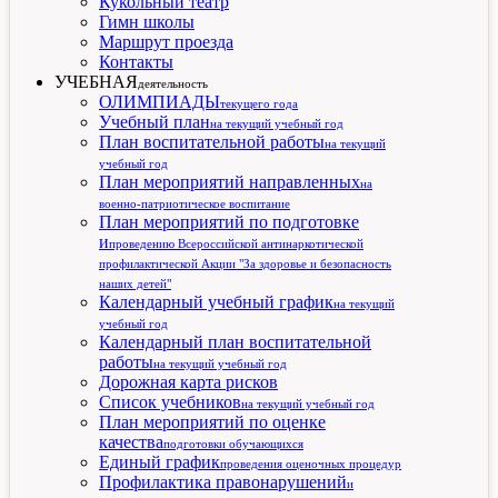
Кукольный театр
Гимн школы
Маршрут проезда
Контакты
УЧЕБНАЯ
деятельность
ОЛИМПИАДЫ
текущего года
Учебный план
на текущий учебный год
План воспитательной работы
на текущий
учебный год
План мероприятий направленных
на
военно-патриотическое воспитание
План мероприятий по подготовке
и
проведению Всероссийской антинаркотической
профилактической Акции "За здоровье и безопасность
наших детей"
Календарный учебный график
на текущий
учебный год
Календарный план воспитательной
работы
на текущий учебный год
Дорожная карта рисков
Список учебников
на текущий учебный год
План мероприятий по оценке
качества
подготовки обучающихся
Единый график
проведения оценочных процедур
Профилактика правонарушений
и