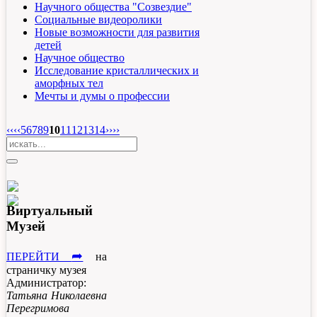
Научного общества "Созвездие"
Социальные видеоролики
Новые возможности для развития
детей
Научное общество
Исследование кристаллических и
аморфных тел
Мечты и думы о профессии
‹‹‹
‹
5
6
7
8
9
10
11
12
13
14
›
›››
Виртуальный
Музей
➦
ПЕРЕЙТИ
на
страничку музея
Администратор:
Татьяна Николаевна
Перегримова