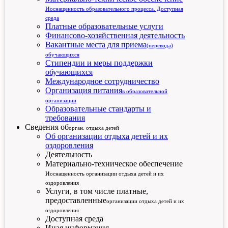
и
оснащенность образовательного процесса. Доступная
среда
Платные образовательные услуги
Финансово-хозяйственная деятельность
Вакантные места для приема
(перевода)
обучающихся
Стипендии и меры поддержки
обучающихся
Международное сотрудничество
Организация питания
в образовательной
организации
Образовательные стандарты и
требования
Сведения об
орган. отдыха детей
Об организации отдыха детей и их
оздоровления
Деятельность
Материально-техническое обеспечение
и
оснащенность организации отдыха детей и их
оздоровления
Услуги, в том числе платные,
предоставленные
организации отдыха детей и их
оздоровления
Доступная среда
Иная информация