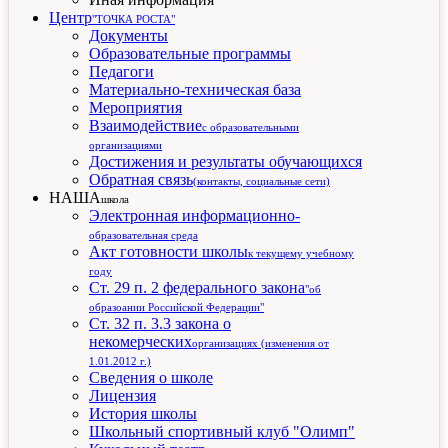
Центр
"ТОЧКА РОСТА"
Документы
Образовательные программы
Педагоги
Материально-техническая база
Мероприятия
Взаимодействие
с образовательными
организациями
Достижения и результаты обучающихся
Обратная связь
(контакты, социальные сети)
НАША
школа
Электронная информационно-
образовательная среда
Акт готовности школы
к текущему учебному
году
Ст. 29 п. 2 федерального закона
"об
образоании Российской Федерации"
Ст. 32 п. 3.3 закона о
некомерческих
организациях (изменения от
1.01.2012 г.)
Сведения о школе
Лицензия
История школы
Школьный спортивный клуб "Олимп"