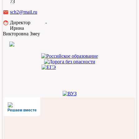
73
email
sch2@mail.ru
face
Директор -
Ирина
Викторовна Змеу
Решаем вместе