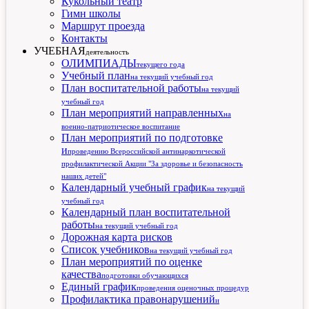
Кукольный театр
Гимн школы
Маршрут проезда
Контакты
УЧЕБНАЯ
деятельность
ОЛИМПИАДЫ
текущего года
Учебный план
на текущий учебный год
План воспитательной работы
на текущий
учебный год
План мероприятий направленных
на
военно-патриотическое воспитание
План мероприятий по подготовке
и
проведению Всероссийской антинаркотической
профилактической Акции "За здоровье и безопасность
наших детей"
Календарный учебный график
на текущий
учебный год
Календарный план воспитательной
работы
на текущий учебный год
Дорожная карта рисков
Список учебников
на текущий учебный год
План мероприятий по оценке
качества
подготовки обучающихся
Единый график
проведения оценочных процедур
Профилактика правонарушений
и