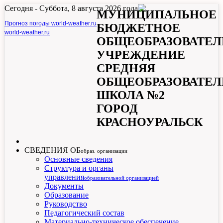
Сегодня -
Суббота, 8 августа 2026 года
МУНИЦИПАЛЬНОЕ
Прогноз погоды world-weather.ru
БЮДЖЕТНОЕ
world-weather.ru
ОБЩЕОБРАЗОВАТЕЛ
УЧРЕЖДЕНИЕ
СРЕДНЯЯ
ОБЩЕОБРАЗОВАТЕЛ
ШКОЛА №2
ГОРОД
КРАСНОУРАЛЬСК
СВЕДЕНИЯ ОБ
образ. организации
Основные сведения
Структура и органы
управления
образовательной организацией
Документы
Образование
Руководство
Педагогический состав
Материально-техническое обеспечение