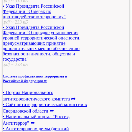
.pdf ~ 310 кБ
▪ Указ Президента Российской
Федерации "О мерах по
противодействию терроризму"
.pdf ~ 233 кБ
▪ Указ Президента Российской
Федерации "О порядке установления
уровней террористической опасности,
предусматривающих принятие
дополнительных мер по обеспечению
безопасности личности, общества и
государства"
.pdf ~ 233 кБ
Система профилактики терроризма в
Российской Федерации ➦
▪ Портал Национального
➦
антитеррористического комитета
▪ Сайт антитеррористической комиссии в
➦
Свердловской области
▪ Национальный портал "Россия,
➦
Антитеррор"
▪ Антитерроризм детям (детский