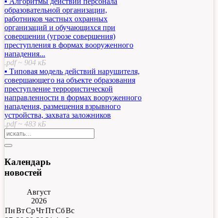
▪ Алгоритмы действий персонала
образовательной организации,
работников частных охранных
организаций и обучающихся при
совершении (угрозе совершения)
преступления в формах вооруженного
нападения...
.pdf ~ 904 кБ
▪ Типовая модель действий нарушителя,
совершающего на объекте образования
преступление террористической
направленности в формах вооруженного
нападения, размещения взрывного
устройства, захвата заложников
.pdf ~ 483 кБ
Календарь
новостей
Август
2026
Пн
Вт
Ср
Чт
Пт
Сб
Вс