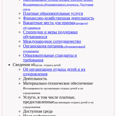
и
оснащенность образовательного процесса. Доступная
среда
Платные образовательные услуги
Финансово-хозяйственная деятельность
Вакантные места для приема
(перевода)
обучающихся
Стипендии и меры поддержки
обучающихся
Международное сотрудничество
Организация питания
в образовательной
организации
Образовательные стандарты и
требования
Сведения об
орган. отдыха детей
Об организации отдыха детей и их
оздоровления
Деятельность
Материально-техническое обеспечение
и
оснащенность организации отдыха детей и их
оздоровления
Услуги, в том числе платные,
предоставленные
организации отдыха детей и их
оздоровления
Доступная среда
Иная информация