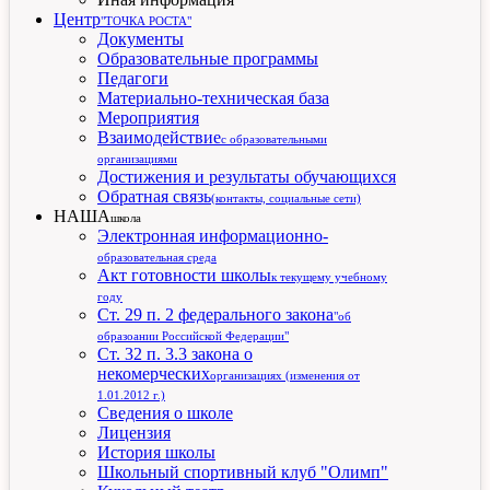
Центр
"ТОЧКА РОСТА"
Документы
Образовательные программы
Педагоги
Материально-техническая база
Мероприятия
Взаимодействие
с образовательными
организациями
Достижения и результаты обучающихся
Обратная связь
(контакты, социальные сети)
НАША
школа
Электронная информационно-
образовательная среда
Акт готовности школы
к текущему учебному
году
Ст. 29 п. 2 федерального закона
"об
образоании Российской Федерации"
Ст. 32 п. 3.3 закона о
некомерческих
организациях (изменения от
1.01.2012 г.)
Сведения о школе
Лицензия
История школы
Школьный спортивный клуб "Олимп"