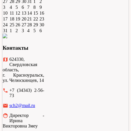
27
28
29
30
31
1
2
3
4
5
6
7
8
9
10
11
12
13
14
15
16
17
18
19
20
21
22
23
24
25
26
27
28
29
30
31
1
2
3
4
5
6
Контакты
map
624330,
Свердловская
область,
г. Красноуральск,
ул. Челюскинцев, 14
local_phone
+7 (34343) 2-56-
73
email
sch2@mail.ru
face
Директор -
Ирина
Викторовна Змеу