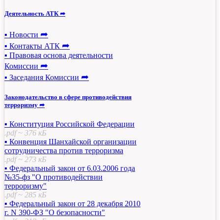
Деятельность АТК ➦
➦
▪ Новости
➦
▪ Контакты АТК
▪ Правовая основа деятельности
➦
Комиссии
➦
▪ Заседания Комиссии
Законодательство в сфере противодействия
терроризму ➦
▪ Конституция Российской Федерации
.pdf ~ 376 кБ
▪ Конвенция Шанхайской организации
сотрудничества против терроризма
.pdf ~ 273 кБ
▪ Федеральный закон от 6.03.2006 года
№35-фз "О противодействии
терроризму"
.pdf ~ 285 кБ
▪ Федеральный закон от 28 декабря 2010
г. N 390-ФЗ "О безопасности"