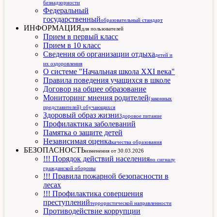
безнадзорности
Федеральный
государственный
образовательный стандарт
ИНФОРМАЦИЯ
для пользователей
Прием в первый класс
Прием в 10 класс
Сведения об организации отдыха
детей и
их оздоровления
О системе "Начальная школа XXI века"
Правила поведения учащихся в школе
Договор на общее образование
Мониторинг мнения родителей
(законных
представителей) обучающихся
Здоровый образ жизни
Здоровое питание
Профилактика заболеваний
Памятка о защите детей
Независимая оценка
качества образования
БЕЗОПАСНОСТЬ
изменения от 30.03.2026
!!! Порядок действий населения
по сигналу
гражданской обороны
!!! Правила пожарной безопасности в
лесах
!!! Профилактика совершения
преступлений
террористической направленности
Противодействие коррупции