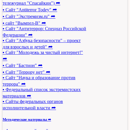
➦
тележурнал "Спасайкин")
➦
▪ Сайт "Antiterror Todey"
➦
▪ Сайт "Экстремизм.ru"
➦
▪ сайт "Вымпел-В"
▪ Сайт "Антитеррор: Спецназ Российской
➦
Федерации"
▪ Сайт "Азбука безопасности" – проект
➦
для взрослых и детей"
▪ Сайт "Молодежь за чистый интернет!"
➦
➦
▪ Сайт "Бастион"
➦
▪ Сайт "Террору нет"
▪ Сайт "Наука и образование против
➦
террора"
▪ Федеральный список экстремистских
➦
материалов
▪ Сайты федеральных органов
➦
исполнительной власти
Методические материалы ➦