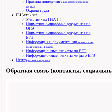
Правила поведения
на водоемах в весенний
период
Охрана труда
ГИА
ЕГЭ - ОГЭ
Участникам ГИА !!!
Нормативно-правовые документы по
ОГЭ
Нормативно-правовые документы по
ЕГЭ
Информация и документация
по итоговому
сочинению в 11 классе
Информационные плакаты по ЕГЭ
Информационные плакаты мифы о ЕГЭ
Центр
детских инициатив
Обратная связь (контакты, социальны