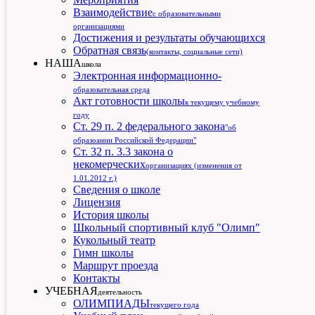
Взаимодействие
с образовательными
организациями
Достижения и результаты обучающихся
Обратная связь
(контакты, социальные сети)
НАША
школа
Электронная информационно-
образовательная среда
Акт готовности школы
к текущему учебному
году
Ст. 29 п. 2 федерального закона
"об
образоании Российской Федерации"
Ст. 32 п. 3.3 закона о
некомерческих
организациях (изменения от
1.01.2012 г.)
Сведения о школе
Лицензия
История школы
Школьный спортивный клуб "Олимп"
Кукольный театр
Гимн школы
Маршрут проезда
Контакты
УЧЕБНАЯ
деятельность
ОЛИМПИАДЫ
текущего года