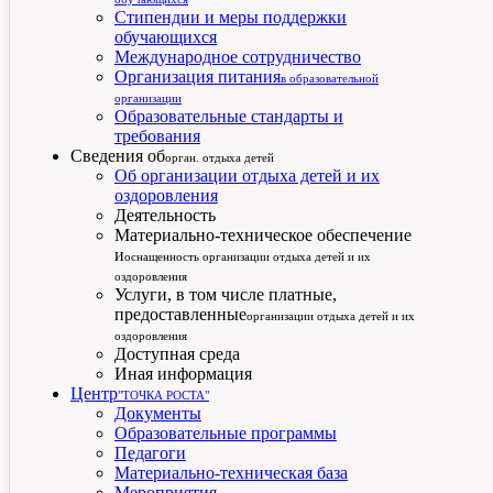
Стипендии и меры поддержки
обучающихся
Международное сотрудничество
Организация питания
в образовательной
организации
Образовательные стандарты и
требования
Сведения об
орган. отдыха детей
Об организации отдыха детей и их
оздоровления
Деятельность
Материально-техническое обеспечение
и
оснащенность организации отдыха детей и их
оздоровления
Услуги, в том числе платные,
предоставленные
организации отдыха детей и их
оздоровления
Доступная среда
Иная информация
Центр
"ТОЧКА РОСТА"
Документы
Образовательные программы
Педагоги
Материально-техническая база
Мероприятия