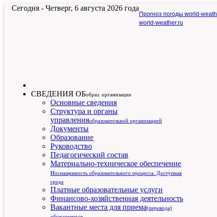
Сегодня -
Четверг, 6 августа 2026 года
Прогноз погоды world-weath
world-weather.ru
СВЕДЕНИЯ ОБ
образ. организации
Основные сведения
Структура и органы
управления
образовательной организацией
Документы
Образование
Руководство
Педагогический состав
Материально-техническое обеспечение
и
оснащенность образовательного процесса. Доступная
среда
Платные образовательные услуги
Финансово-хозяйственная деятельность
Вакантные места для приема
(перевода)
обучающихся