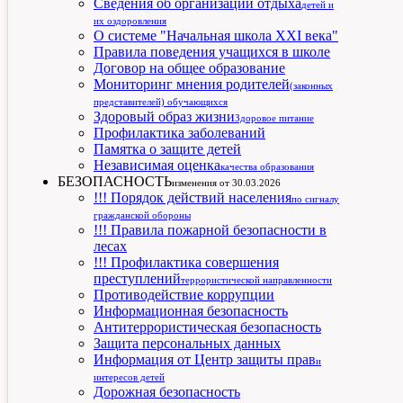
Сведения об организации отдыха
детей и
их оздоровления
О системе "Начальная школа XXI века"
Правила поведения учащихся в школе
Договор на общее образование
Мониторинг мнения родителей
(законных
представителей) обучающихся
Здоровый образ жизни
Здоровое питание
Профилактика заболеваний
Памятка о защите детей
Независимая оценка
качества образования
БЕЗОПАСНОСТЬ
изменения от 30.03.2026
!!! Порядок действий населения
по сигналу
гражданской обороны
!!! Правила пожарной безопасности в
лесах
!!! Профилактика совершения
преступлений
террористической направленности
Противодействие коррупции
Информационная безопасность
Антитеррористическая безопасность
Защита персональных данных
Информация от Центр защиты прав
и
интересов детей
Дорожная безопасность