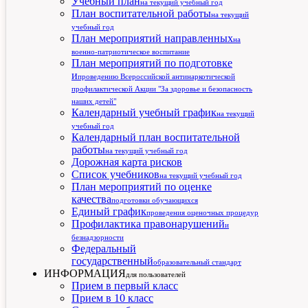
Учебный план
на текущий учебный год
План воспитательной работы
на текущий
учебный год
План мероприятий направленных
на
военно-патриотическое воспитание
План мероприятий по подготовке
и
проведению Всероссийской антинаркотической
профилактической Акции "За здоровье и безопасность
наших детей"
Календарный учебный график
на текущий
учебный год
Календарный план воспитательной
работы
на текущий учебный год
Дорожная карта рисков
Список учебников
на текущий учебный год
План мероприятий по оценке
качества
подготовки обучающихся
Единый график
проведения оценочных процедур
Профилактика правонарушений
и
безнадзорности
Федеральный
государственный
образовательный стандарт
ИНФОРМАЦИЯ
для пользователей
Прием в первый класс
Прием в 10 класс